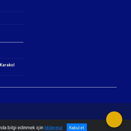
 Karakol
nda bilgi edinmek için
tıklayınız
Kabul et