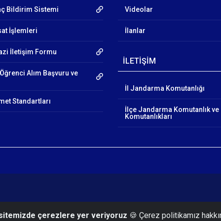
aç Bildirim Sistemi
Videolar
at İşlemleri
İlanlar
azi İletişim Formu
İLETİŞİM
Öğrenci Alım Başvuru ve
İl Jandarma Komutanlığı
et Standartları
İlçe Jandarma Komutanlık ve
Komutanlıkları
 sitemizde çerezlere yer veriyoruz
🍪 Çerez politikamız hakkı