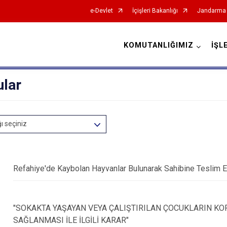
e-Devlet
İçişleri Bakanlığı
Jandarma 
KOMUTANLIĞIMIZ
İŞL
İl Jandarma Komutanlıkları
ular
ğı seçiniz
Refahiye'de Kaybolan Hayvanlar Bulunarak Sahibine Teslim E
"SOKAKTA YAŞAYAN VEYA ÇALIŞTIRILAN ÇOCUKLARIN KO
SAĞLANMASI İLE İLGİLİ KARAR"