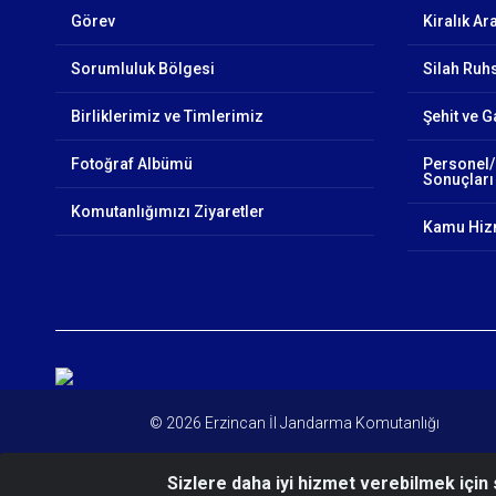
Görev
Kiralık Ar
Sorumluluk Bölgesi
Silah Ruhs
Birliklerimiz ve Timlerimiz
Şehit ve G
Fotoğraf Albümü
Personel/
Sonuçları
Komutanlığımızı Ziyaretler
Kamu Hizm
© 2026 Erzincan İl Jandarma Komutanlığı
Sizlere daha iyi hizmet verebilmek için